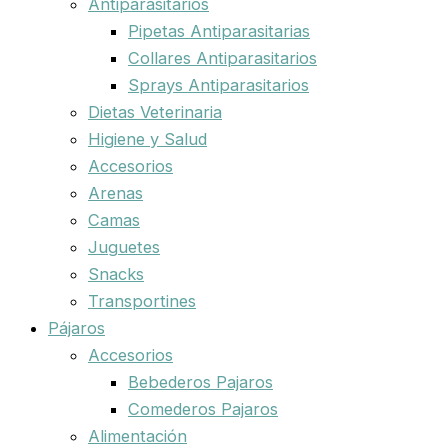
Antiparasitarios
Pipetas Antiparasitarias
Collares Antiparasitarios
Sprays Antiparasitarios
Dietas Veterinaria
Higiene y Salud
Accesorios
Arenas
Camas
Juguetes
Snacks
Transportines
Pájaros
Accesorios
Bebederos Pajaros
Comederos Pajaros
Alimentación