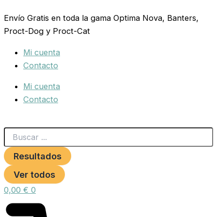
Search
RAMAL
Ir
...
NYLON
Envío Gratis en toda la gama Optima Nova, Banters,
al
15x110
Proct-Dog y Proct-Cat
contenido
HAPPY
DOG
Mi cuenta
AZUL
***
Contacto
cantidad
Mi cuenta
Contacto
Resultados
Ver todos
0,00
€
0