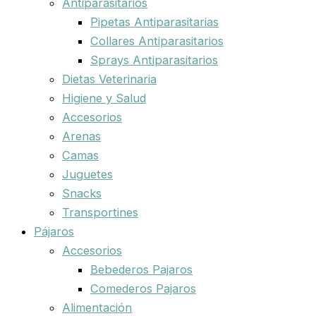
Antiparasitarios
Pipetas Antiparasitarias
Collares Antiparasitarios
Sprays Antiparasitarios
Dietas Veterinaria
Higiene y Salud
Accesorios
Arenas
Camas
Juguetes
Snacks
Transportines
Pájaros
Accesorios
Bebederos Pajaros
Comederos Pajaros
Alimentación