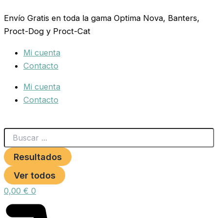
Search
RAMAL
Ir
...
NYLON
Envío Gratis en toda la gama Optima Nova, Banters,
al
15X120
Proct-Dog y Proct-Cat
contenido
ESCOCES
AZUL
Mi cuenta
**
cantidad
Contacto
Mi cuenta
Contacto
Resultados
Ver todos
0,00
€
0