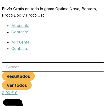
Search
RAMAL
Ir
...
NYLON
Envío Gratis en toda la gama Optima Nova, Banters,
al
16x120
Proct-Dog y Proct-Cat
contenido
HUESO
***
Mi cuenta
cantidad
Contacto
Mi cuenta
Contacto
Resultados
Ver todos
0,00
€
0