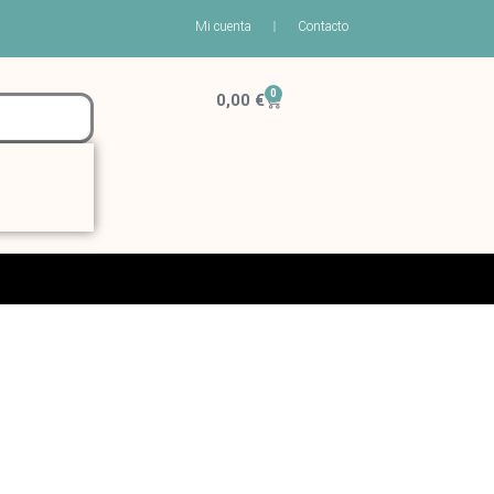
Mi cuenta
Contacto
0
Carrito
0,00
€