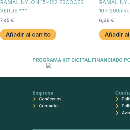
RAMAL NYLON 15×122 ESCOCES
RAMAL NYL
VERDE ***
10x1200mm.
7,45
€
6,66
€
Añadir al carrito
Añadir al
PROGRAMA KIT DIGITAL FINANCIADO P
Empresa
Confi
Conócenos
Polí
Contacto
Polí
Avis