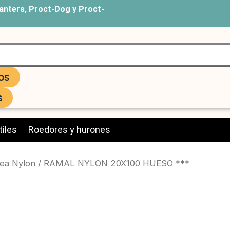
anters, Proct-Dog y Proct-
os
s
iles
Roedores y hurones
ea Nylon
/ RAMAL NYLON 20X100 HUESO ***