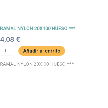
RAMAL NYLON 20X100 HUESO ***
4,08
€
RAMAL
Añadir al carrito
NYLON
20X100
HUESO
RAMAL NYLON 20X100 HUESO ***
***
cantidad