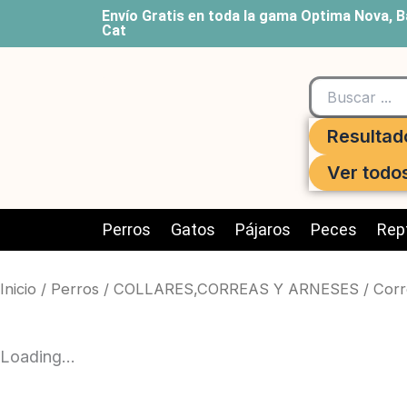
Ir
Envío Gratis en toda la gama Optima Nova, B
Cat
al
contenido
Search
...
Resultad
Ver todo
Perros
Gatos
Pájaros
Peces
Rept
Inicio
/
Perros
/
COLLARES,CORREAS Y ARNESES
/
Corr
Loading...