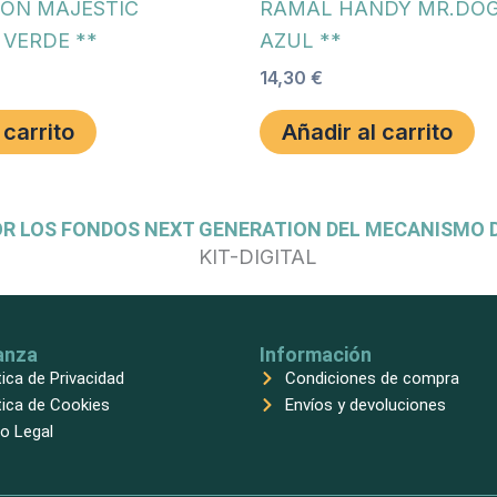
ON MAJESTIC
RAMAL HANDY MR.DOG 
 VERDE **
AZUL **
14,30
€
 carrito
Añadir al carrito
OR LOS FONDOS NEXT GENERATION DEL MECANISMO D
anza
Información
tica de Privacidad
Condiciones de compra
tica de Cookies
Envíos y devoluciones
o Legal