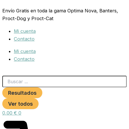
Search
RAMAL
Ir
...
NYLON
Envío Gratis en toda la gama Optima Nova, Banters,
al
20x100
Proct-Dog y Proct-Cat
contenido
MARRON
***
Mi cuenta
cantidad
Contacto
Mi cuenta
Contacto
Resultados
Ver todos
0,00
€
0