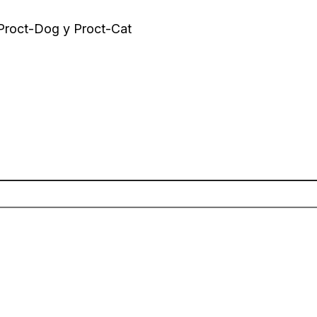
 Proct-Dog y Proct-Cat