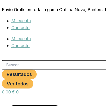
Search
RAMAL
Ir
...
REPTY
Envío Gratis en toda la gama Optima Nova, Banters,
al
15X1200
GRIS
contenido
Mi cuenta
**
cantidad
Contacto
Mi cuenta
Contacto
Resultados
Ver todos
0,00
€
0