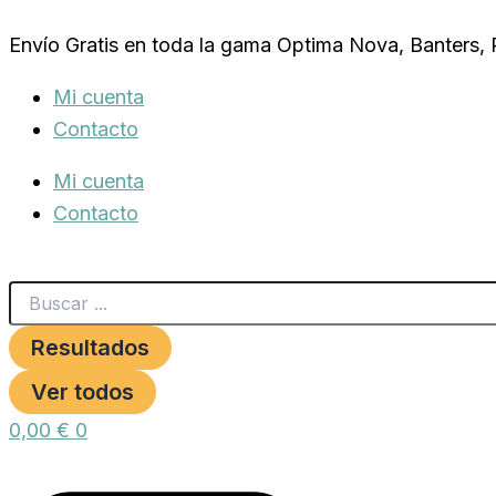
Search
RAMAL
Ir
...
X-
Envío Gratis en toda la gama Optima Nova, Banters,
al
TRM
DOBLE
contenido
Mi cuenta
PREMIUM
VERDE
Contacto
-
BEIGE
Mi cuenta
120CM
X
Contacto
1.5CM
cantidad
Resultados
Ver todos
0,00
€
0