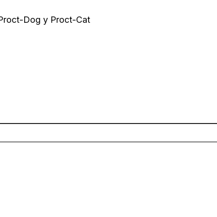
 Proct-Dog y Proct-Cat