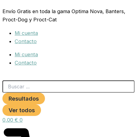
Search
RASCADOR
Ir
...
AMELIE
Envío Gratis en toda la gama Optima Nova, Banters,
al
ROJO
Proct-Dog y Proct-Cat
contenido
cantidad
Mi cuenta
Contacto
Mi cuenta
Contacto
Resultados
Ver todos
0,00
€
0