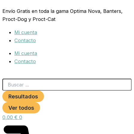
Search
REDUCCION
Ir
...
DE
Envío Gratis en toda la gama Optima Nova, Banters,
al
10
Proct-Dog y Proct-Cat
contenido
A
7mm.
Mi cuenta
cantidad
Contacto
Mi cuenta
Contacto
Resultados
Ver todos
0,00
€
0