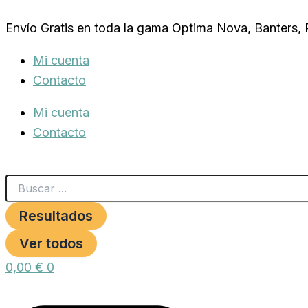
Search
SEED
Ir
...
BOX
Envío Gratis en toda la gama Optima Nova, Banters,
al
MINI
ENSALADAS
contenido
Mi cuenta
cantidad
Contacto
Mi cuenta
Contacto
Resultados
Ver todos
0,00
€
0