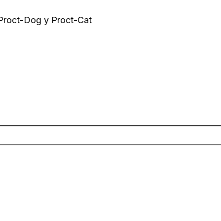
 Proct-Dog y Proct-Cat