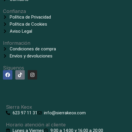
Confianza
Política de Privacidad
Política de Cookies
Aviso Legal
Información
Condiciones de compra
Envíos y devoluciones
Síguenos
F
T
I
a
i
n
c
k
s
e
t
t
b
o
a
o
k
g
o
r
k
a
Sierra Keox
m
623 97 11 31
info@sierrakeox.com
Horario atención al cliente
Lunes a Viernes
9:00 a 14:00 y 16:00 a 20:00