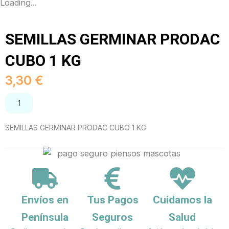
Loading...
SEMILLAS GERMINAR PRODAC
CUBO 1 KG
3,30
€
SEMILLAS
AÑADIR AL CARRITO
GERMINAR
PRODAC
SEMILLAS GERMINAR PRODAC CUBO 1 KG
CUBO
1
KG
cantidad
Envíos en
Tus Pagos
Cuidamos la
Península
Seguros
Salud