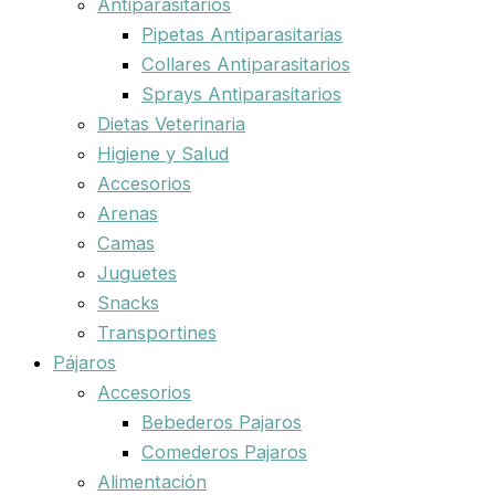
Antiparasitarios
Pipetas Antiparasitarias
Collares Antiparasitarios
Sprays Antiparasitarios
Dietas Veterinaria
Higiene y Salud
Accesorios
Arenas
Camas
Juguetes
Snacks
Transportines
Pájaros
Accesorios
Bebederos Pajaros
Comederos Pajaros
Alimentación