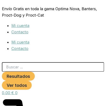
Search
SEMILLAS
Ir
...
SALUD
Envío Gratis en toda la gama Optima Nova, Banters,
al
VINCI
Proct-Dog y Proct-Cat
contenido
4
KG.
Mi cuenta
-3
cantidad
Contacto
Mi cuenta
Contacto
Resultados
Ver todos
0,00
€
0