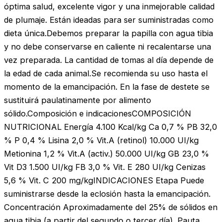
óptima salud, excelente vigor y una inmejorable calidad
de plumaje. Están ideadas para ser suministradas como
dieta única.Debemos preparar la papilla con agua tibia
y no debe conservarse en caliente ni recalentarse una
vez preparada. La cantidad de tomas al día depende de
la edad de cada animal.Se recomienda su uso hasta el
momento de la emancipación. En la fase de destete se
sustituirá paulatinamente por alimento
sólido.Composición e indicacionesCOMPOSICIÓN
NUTRICIONAL Energía 4.100 Kcal/kg Ca 0,7 % PB 32,0
% P 0,4 % Lisina 2,0 % Vit.A (retinol) 10.000 UI/kg
Metionina 1,2 % Vit.A (activ.) 50.000 UI/kg GB 23,0 %
Vit D3 1.500 UI/kg FB 3,0 % Vit. E 280 UI/kg Cenizas
5,6 % Vit. C 200 mg/kgINDICACIONES Etapa Puede
suministrarse desde la eclosión hasta la emancipación.
Concentración Aproximadamente del 25% de sólidos en
agua tibia (a partir del segundo o tercer día). Pauta