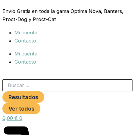
Search
SERINUS
Ir
...
PAPILLA
Envío Gratis en toda la gama Optima Nova, Banters,
al
SILVESTRES
Proct-Dog y Proct-Cat
contenido
350
GRAMOS.
Mi cuenta
cantidad
Contacto
Mi cuenta
Contacto
Resultados
Ver todos
0,00
€
0