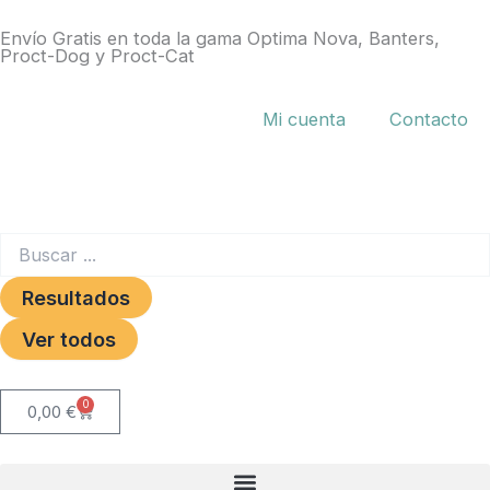
Ir
Envío Gratis en toda la gama Optima Nova, Banters,
al
Proct-Dog y Proct-Cat
contenido
Mi cuenta
Contacto
Search
...
Resultados
Ver todos
0
Carrito
0,00
€