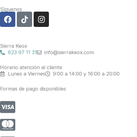
Síguenos
F
T
I
a
i
n
c
k
s
e
t
t
b
o
a
Sierra Keox
o
k
g
623 97 11 31
info@sierrakeox.com
o
r
k
a
Horario atención al cliente
Lunes a Viernes
9:00 a 14:00 y 16:00 a 20:00
m
Formas de pago disponibles