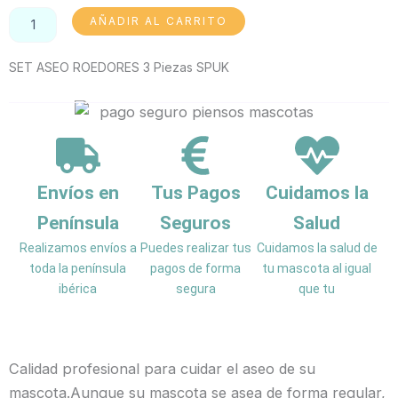
SET
AÑADIR AL CARRITO
ASEO
ROEDORES
SET ASEO ROEDORES 3 Piezas SPUK
3
Piezas
SPUK
cantidad
Envíos en
Tus Pagos
Cuidamos la
Península
Seguros
Salud
Realizamos envíos a
Puedes realizar tus
Cuidamos la salud de
toda la península
pagos de forma
tu mascota al igual
ibérica
segura
que tu
Calidad profesional para cuidar el aseo de su
mascota.Aunque su mascota se asea de forma regular,