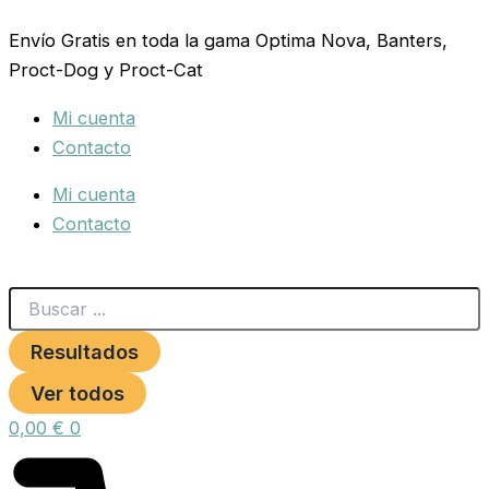
Search
SNACK
Ir
...
SENSITIVE
Envío Gratis en toda la gama Optima Nova, Banters,
al
CORDERO
Proct-Dog y Proct-Cat
contenido
150gr.Optima
Nova
Mi cuenta
cantidad
Contacto
Mi cuenta
Contacto
Resultados
Ver todos
0,00
€
0