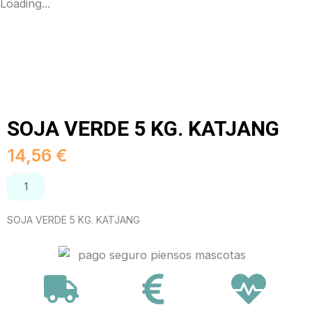
Loading...
SOJA VERDE 5 KG. KATJANG
14,56
€
SOJA
AÑADIR AL CARRITO
VERDE
5
SOJA VERDE 5 KG. KATJANG
KG.
KATJANG
cantidad