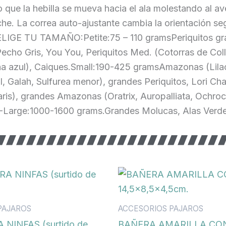
do que la hebilla se mueva hacia el ala molestando al a
he. La correa auto-ajustante cambia la orientación s
. ELIGE TU TAMAÑO:Petite:75 – 110 gramsPeriquitos gr
cho Gris, You You, Periquitos Med. (Cotorras de Colla
a azul), Caiques.Small:190-425 gramsAmazonas (Lila
ell, Galah, Sulfurea menor), grandes Periquitos, Lori 
is), grandes Amazonas (Oratrix, Auropalliata, Ochroc
-Large:1000-1600 grams.Grandes Molucas, Alas Verdes
PAJAROS
ACCESORIOS PAJAROS
NINFAS (surtido de
BAÑERA AMARILLA CO