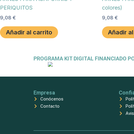
PERIQUITOS
colores)
9,08
€
9,08
€
Añadir al carrito
Añadir al
PROGRAMA KIT DIGITAL FINANCIADO P
Empresa
Confi
Conócenos
Polí
Contacto
Polí
Avis