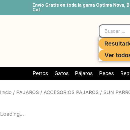
Ir
Envío Gratis en toda la gama Optima Nova, B
Cat
al
contenido
Search
...
Resultad
Ver todo
Perros
Gatos
Pájaros
Peces
Rept
Inicio
/
PAJAROS
/
ACCESORIOS PAJAROS
/ SUN PARR
Loading...