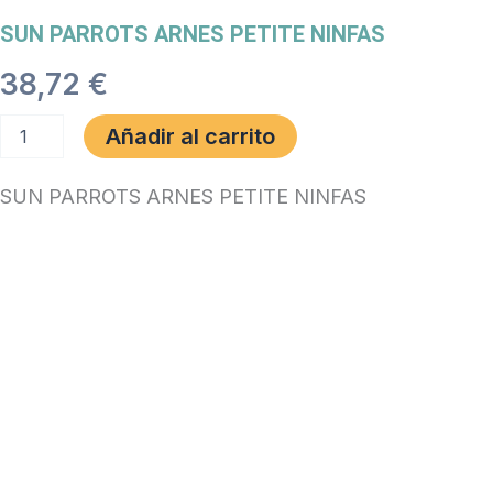
SUN PARROTS ARNES PETITE NINFAS
38,72
€
SUN
Añadir al carrito
PARROTS
ARNES
PETITE
SUN PARROTS ARNES PETITE NINFAS
NINFAS
cantidad