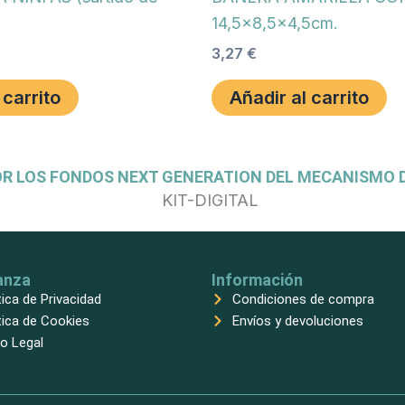
14,5×8,5×4,5cm.
3,27
€
 carrito
Añadir al carrito
OR LOS FONDOS NEXT GENERATION DEL MECANISMO D
anza
Información
tica de Privacidad
Condiciones de compra
tica de Cookies
Envíos y devoluciones
o Legal