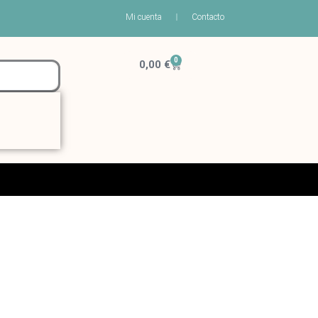
Mi cuenta
Contacto
0
Carrito
0,00
€