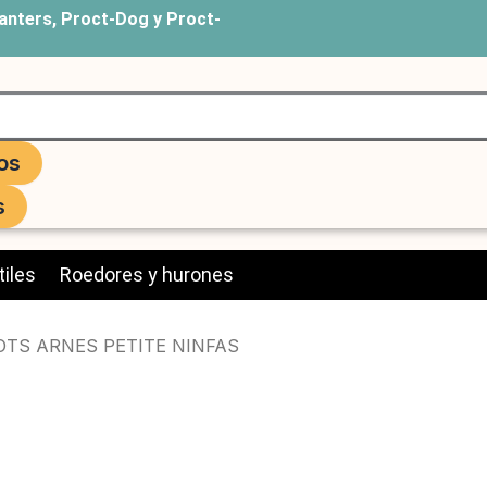
anters, Proct-Dog y Proct-
os
s
iles
Roedores y hurones
OTS ARNES PETITE NINFAS