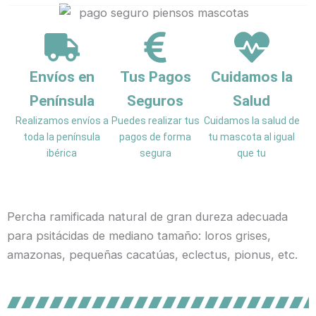
Medium
cantidad
Envíos en
Tus Pagos
Cuidamos la
Península
Seguros
Salud
Realizamos envíos a
Puedes realizar tus
Cuidamos la salud de
toda la península
pagos de forma
tu mascota al igual
ibérica
segura
que tu
Percha ramificada natural de gran dureza adecuada
para psitácidas de mediano tamaño: loros grises,
amazonas, pequeñas cacatúas, eclectus, pionus, etc.