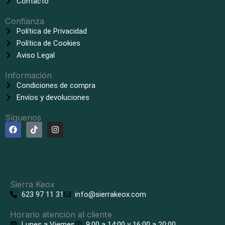
Contacto
Confianza
Política de Privacidad
Política de Cookies
Aviso Legal
Información
Condiciones de compra
Envíos y devoluciones
Síguenos
F
T
I
a
i
n
c
k
s
e
t
t
b
o
a
o
k
g
o
r
k
a
Sierra Keox
m
623 97 11 31
info@sierrakeox.com
Horario atención al cliente
Lunes a Viernes
9:00 a 14:00 y 16:00 a 20:00