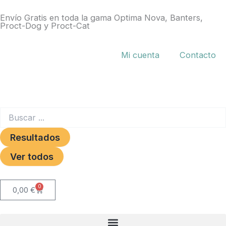
Ir
Envío Gratis en toda la gama Optima Nova, Banters,
al
Proct-Dog y Proct-Cat
contenido
Mi cuenta
Contacto
Search
...
Resultados
Ver todos
0
Carrito
0,00
€