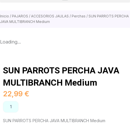
Inicio
/
PAJAROS
/
ACCESORIOS JAULAS
/
Perchas
/ SUN PARROTS PERCHA
JAVA MULTIBRANCH Medium
Loading...
SUN PARROTS PERCHA JAVA
MULTIBRANCH Medium
22,99
€
SUN
AÑADIR AL CARRITO
PARROTS
PERCHA
SUN PARROTS PERCHA JAVA MULTIBRANCH Medium
JAVA
MULTIBRANCH