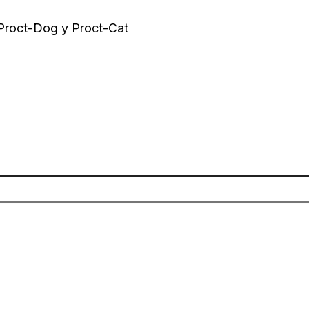
 Proct-Dog y Proct-Cat