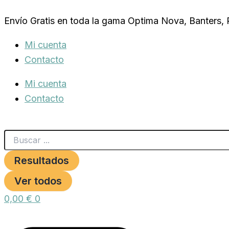
Search
SUN
Ir
...
PARROTS
Envío Gratis en toda la gama Optima Nova, Banters,
al
VOLADERA
ECO.
contenido
Mi cuenta
(81X54X157
CM.)
Contacto
cantidad
Mi cuenta
Contacto
Resultados
Ver todos
0,00
€
0