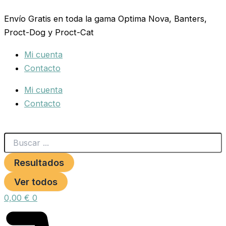
Search
TAPADERA
Ir
...
TOLVA
Envío Gratis en toda la gama Optima Nova, Banters,
al
AVES
Proct-Dog y Proct-Cat
contenido
10
KG.
Mi cuenta
cantidad
Contacto
Mi cuenta
Contacto
Resultados
Ver todos
0,00
€
0