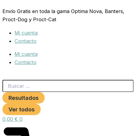
Search
TETRAPOND
Ir
...
CRYSTALWATER
Envío Gratis en toda la gama Optima Nova, Banters,
al
500ML.
Proct-Dog y Proct-Cat
contenido
cantidad
Mi cuenta
Contacto
Mi cuenta
Contacto
Resultados
Ver todos
0,00
€
0