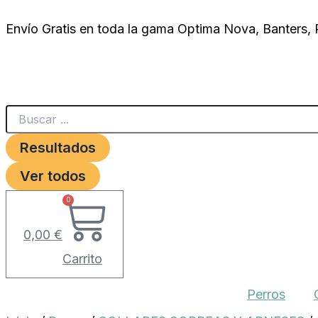
Search
TIRADOR
Ir
...
CON
Envío Gratis en toda la gama Optima Nova, Banters,
al
MUELLE
NEGRO
contenido
4
x
500mm.
cantidad
Resultados
Ver todos
0
0,00
€
Carrito
Perros