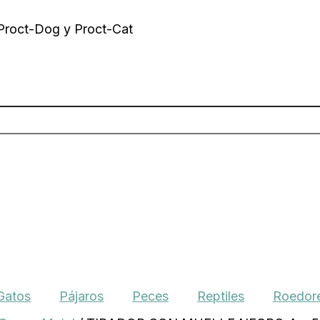
 Proct-Dog y Proct-Cat
Gatos
Pájaros
Peces
Reptiles
Roedore