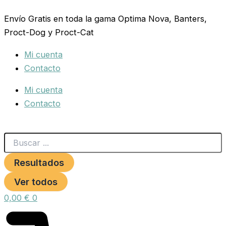
Search
TOLVA
Ir
...
COMEDERO
Envío Gratis en toda la gama Optima Nova, Banters,
al
Y
Proct-Dog y Proct-Cat
contenido
BEBEDERO
2
Mi cuenta
en
1.
Contacto
cantidad
Mi cuenta
Contacto
Resultados
Ver todos
0,00
€
0