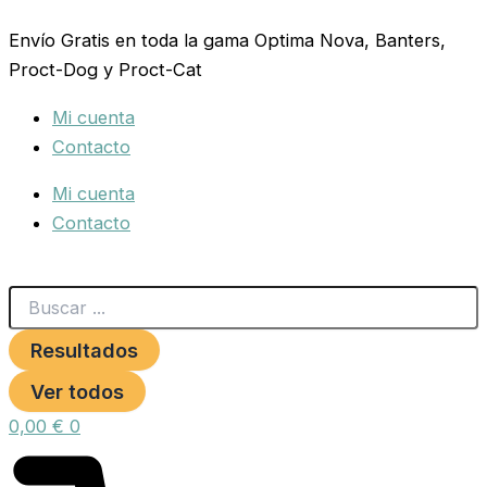
Search
TOLVA
Ir
...
CONEJO
Envío Gratis en toda la gama Optima Nova, Banters,
al
2
Proct-Dog y Proct-Cat
contenido
H.RECTA
CON
Mi cuenta
TAPA
cantidad
Contacto
Mi cuenta
Contacto
Resultados
Ver todos
0,00
€
0