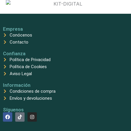
Empresa
Conócenos
Contacto
Confianza
Política de Privacidad
Política de Cookies
Aviso Legal
Información
Condiciones de compra
Envíos y devoluciones
Síguenos
F
T
I
a
i
n
c
k
s
e
t
t