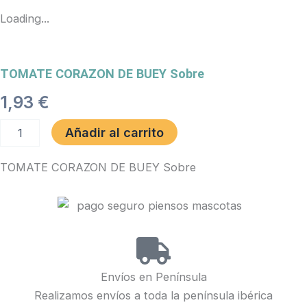
Loading...
TOMATE CORAZON DE BUEY Sobre
1,93
€
TOMATE
Añadir al carrito
CORAZON
DE
TOMATE CORAZON DE BUEY Sobre
BUEY
Sobre
cantidad
Envíos en Península
Realizamos envíos a toda la península ibérica