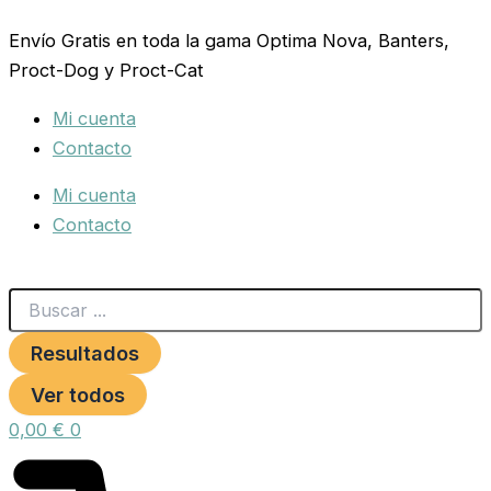
Search
TRANSPORTIN
Ir
...
ECOLINE
Envío Gratis en toda la gama Optima Nova, Banters,
al
BRACCO
Proct-Dog y Proct-Cat
contenido
90.
cantidad
Mi cuenta
Contacto
Mi cuenta
Contacto
Resultados
Ver todos
0,00
€
0