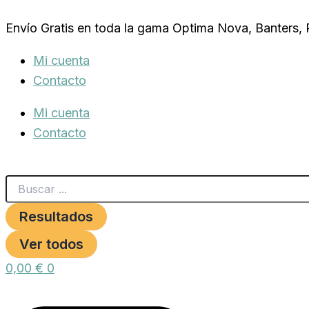
Search
TRANSPORTIN
Ir
...
MADERA
Envío Gratis en toda la gama Optima Nova, Banters,
al
12
H.43X17X34CM.ALTO.
contenido
Mi cuenta
cantidad
Contacto
Mi cuenta
Contacto
Resultados
Ver todos
0,00
€
0