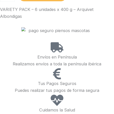
-
VARIETY PACK – 6 unidades x 400 g – Arquivet
6
unidades
Albondigas
x
400
g
-
Arquivet
Albondigas
cantidad
Envíos en Península
Realizamos envíos a toda la península ibérica
Tus Pagos Seguros
Puedes realizar tus pagos de forma segura
Cuidamos la Salud