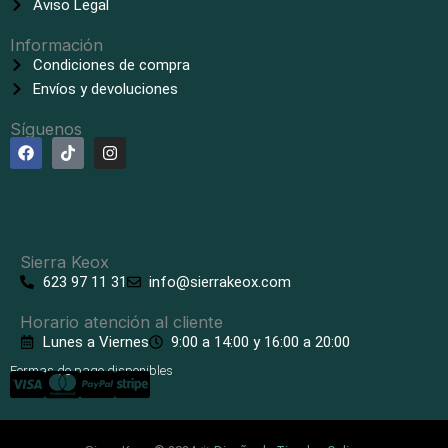
Aviso Legal
Información
Condiciones de compra
Envíos y devoluciones
Síguenos
F
T
I
a
i
n
c
k
s
e
t
t
b
o
a
o
k
g
o
r
k
a
Sierra Keox
m
623 97 11 31
info@sierrakeox.com
Horario atención al cliente
Lunes a Viernes
9:00 a 14:00 y 16:00 a 20:00
Formas de pago disponibles