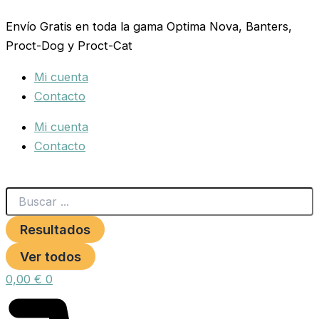
Search
Ir
...
Envío Gratis en toda la gama Optima Nova, Banters,
al
Proct-Dog y Proct-Cat
contenido
Mi cuenta
Contacto
Mi cuenta
Contacto
Resultados
Ver todos
0,00
€
0