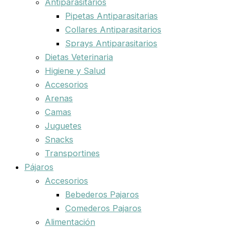
Antiparasitarios
Pipetas Antiparasitarias
Collares Antiparasitarios
Sprays Antiparasitarios
Dietas Veterinaria
Higiene y Salud
Accesorios
Arenas
Camas
Juguetes
Snacks
Transportines
Pájaros
Accesorios
Bebederos Pajaros
Comederos Pajaros
Alimentación