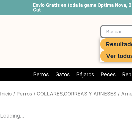
Ir
Envío Gratis en toda la gama Optima Nova, B
Cat
al
contenido
Search
...
Resultad
Ver todo
Perros
Gatos
Pájaros
Peces
Rept
Inicio
/
Perros
/
COLLARES,CORREAS Y ARNESES
/
Arne
Loading...