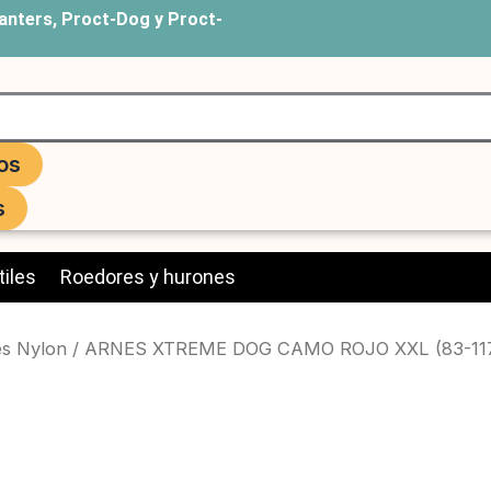
anters, Proct-Dog y Proct-
os
s
iles
Roedores y hurones
s Nylon
/ ARNES XTREME DOG CAMO ROJO XXL (83-11