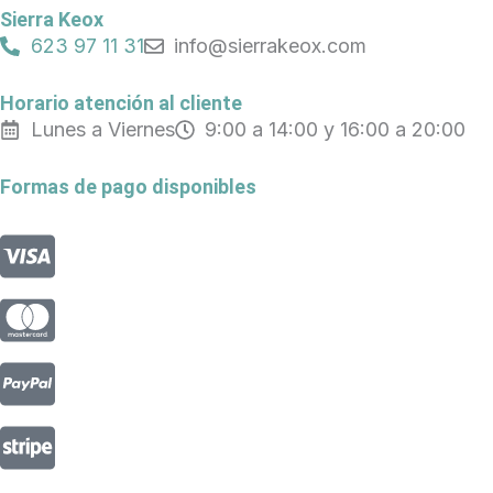
b
o
a
Sierra Keox
o
k
g
623 97 11 31
info@sierrakeox.com
o
r
k
a
Horario atención al cliente
m
Lunes a Viernes
9:00 a 14:00 y 16:00 a 20:00
Formas de pago disponibles