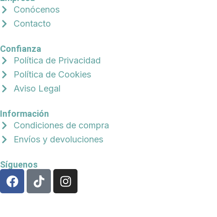
Conócenos
Contacto
Confianza
Política de Privacidad
Política de Cookies
Aviso Legal
Información
Condiciones de compra
Envíos y devoluciones
Síguenos
F
T
I
a
i
n
c
k
s
e
t
t