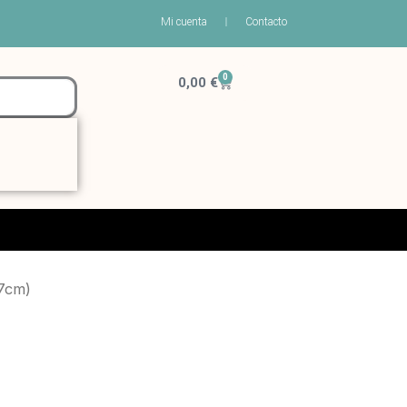
Mi cuenta
Contacto
0
Carrito
0,00
€
7cm)