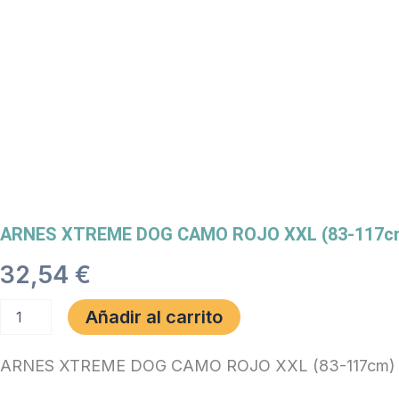
ARNES XTREME DOG CAMO ROJO XXL (83-117c
32,54
€
ARNES
Añadir al carrito
XTREME
DOG
CAMO
ARNES XTREME DOG CAMO ROJO XXL (83-117cm)
ROJO
XXL