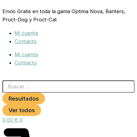
Search
AZADA
Ir
...
ACERO
Envío Gratis en toda la gama Optima Nova, Banters,
al
TEMPLADO
Proct-Dog y Proct-Cat
contenido
800GR.190X120
cantidad
Mi cuenta
Contacto
Mi cuenta
Contacto
Resultados
Ver todos
0,00
€
0