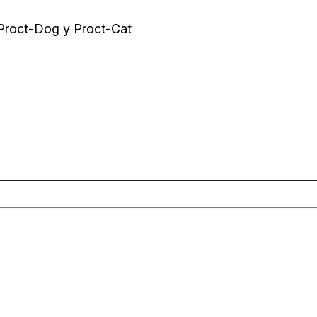
 Proct-Dog y Proct-Cat