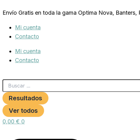
Search
BOBINA
Ir
...
RAFIA
Envío Gratis en toda la gama Optima Nova, Banters,
al
SINTETICA
800MT.450GR.APROX.
contenido
Mi cuenta
cantidad
Contacto
Mi cuenta
Contacto
Resultados
Ver todos
0,00
€
0