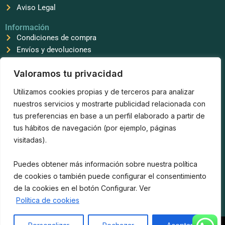
Aviso Legal
Información
Condiciones de compra
Envíos y devoluciones
Síguenos
Valoramos tu privacidad
F
T
I
a
i
n
Utilizamos cookies propias y de terceros para analizar
c
k
s
e
t
t
nuestros servicios y mostrarte publicidad relacionada con
b
o
a
tus preferencias en base a un perfil elaborado a partir de
o
k
g
o
r
tus hábitos de navegación (por ejemplo, páginas
k
a
Sierra Keox
visitadas).
m
623 97 11 31
info@sierrakeox.com
Puedes obtener más información sobre nuestra política
Horario atención al cliente
de cookies o también puede configurar el consentimiento
Lunes a Viernes
9:00 a 14:00 y 16:00 a 20:00
de la cookies en el botón Configurar. Ver
Formas de pago disponibles
Política de cookies