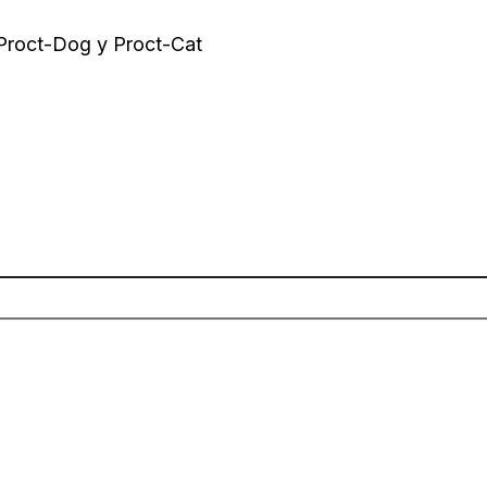
 Proct-Dog y Proct-Cat