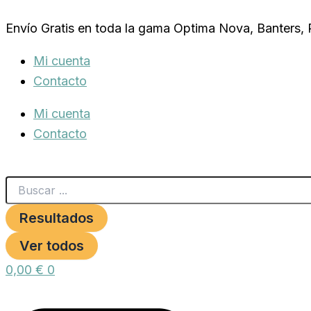
Search
BOMBA
Ir
...
DE
Envío Gratis en toda la gama Optima Nova, Banters,
al
AGUA
TETRATEC
contenido
Mi cuenta
WP
1000
Contacto
cantidad
Mi cuenta
Contacto
Resultados
Ver todos
0,00
€
0