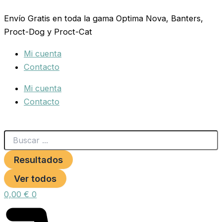
Search
BOTELLA
Ir
...
BEBEDERO
Envío Gratis en toda la gama Optima Nova, Banters,
al
GAUN
Proct-Dog y Proct-Cat
contenido
2
LITROS.
Mi cuenta
cantidad
Contacto
Mi cuenta
Contacto
Resultados
Ver todos
0,00
€
0