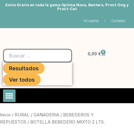
Ir
Envío Gratis en toda la gama Optima Nova, Banters, Proct-Dog y
Proct-Cat
al
contenido
Mi cuenta
Contacto
Search
0
Carrito
...
0,00
€
Resultados
Ver todos
Roedores Y Hurones
Inicio
/
RURAL
/
GANADERIA
/
BEBEDEROS Y
REPUESTOS
/ BOTELLA BEBEDERO MIXTO 2 LTS.