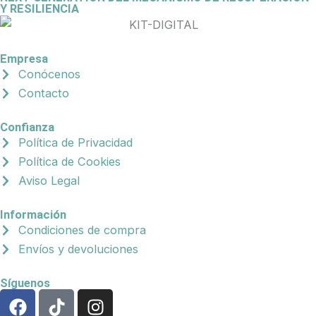
Y RESILIENCIA
Empresa
Conócenos
Contacto
Confianza
Política de Privacidad
Política de Cookies
Aviso Legal
Información
Condiciones de compra
Envíos y devoluciones
Síguenos
F
T
I
a
i
n