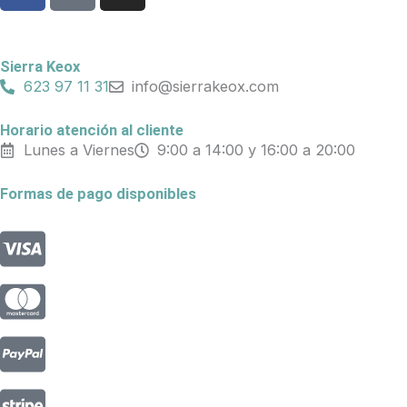
c
k
s
e
t
t
b
o
a
Sierra Keox
o
k
g
623 97 11 31
info@sierrakeox.com
o
r
k
a
Horario atención al cliente
Lunes a Viernes
9:00 a 14:00 y 16:00 a 20:00
m
Formas de pago disponibles