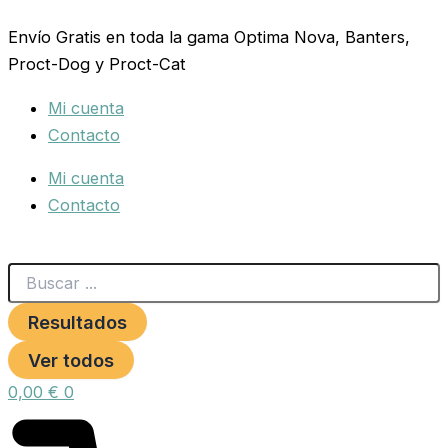
Search
TAPON
Ir
...
BEBEDERO
Envío Gratis en toda la gama Optima Nova, Banters,
al
MIXTO
Proct-Dog y Proct-Cat
contenido
cantidad
Mi cuenta
Contacto
Mi cuenta
Contacto
Resultados
Ver todos
0,00
€
0