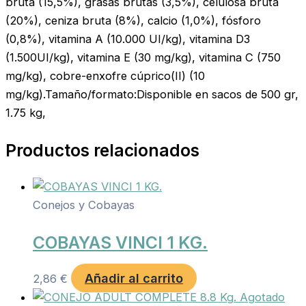
bruta (15,5%), grasas brutas (3,5%), celulosa bruta
(20%), ceniza bruta (8%), calcio (1,0%), fósforo
(0,8%), vitamina A (10.000 UI/kg), vitamina D3
(1.500UI/kg), vitamina E (30 mg/kg), vitamina C (750
mg/kg), cobre-enxofre cúprico(II) (10
mg/kg).Tamaño/formato:Disponible en sacos de 500 gr,
1.75 kg,
Productos relacionados
Conejos y Cobayas
COBAYAS VINCI 1 KG.
Añadir al carrito
2,86
€
Agotado