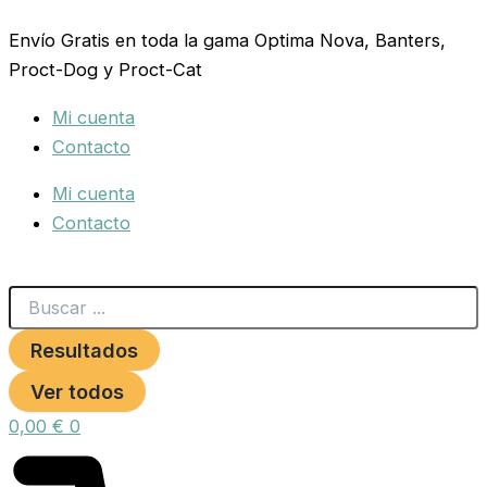
Search
COBAYAS
Ir
...
COMPLETE
Envío Gratis en toda la gama Optima Nova, Banters,
al
500
Proct-Dog y Proct-Cat
contenido
GR.
Versele
Mi cuenta
Laga
cantidad
Contacto
Mi cuenta
Contacto
Resultados
Ver todos
0,00
€
0