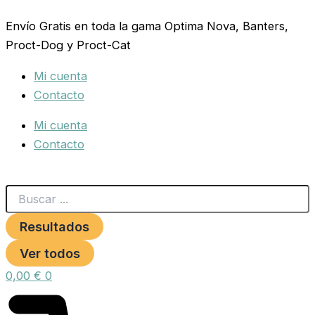
Search
Ir
...
Envío Gratis en toda la gama Optima Nova, Banters,
al
Proct-Dog y Proct-Cat
contenido
Mi cuenta
Contacto
Mi cuenta
Contacto
Resultados
Ver todos
0,00
€
0