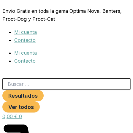
Search
COLLAR
Ir
...
NYLON
Envío Gratis en toda la gama Optima Nova, Banters,
al
20MM
Proct-Dog y Proct-Cat
contenido
35-
50CM.GALES
Mi cuenta
AZUL
cantidad
Contacto
Mi cuenta
Contacto
Resultados
Ver todos
0,00
€
0