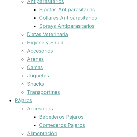
Antiparasitarios
Pipetas Antiparasitarias
Collares Antiparasitarios
Sprays Antiparasitarios
Dietas Veterinaria
Higiene y Salud
Accesorios
Arenas
Camas
Juguetes
Snacks
Transportines
Pájaros
Accesorios
Bebederos Pajaros
Comederos Pajaros
Alimentación