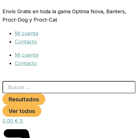
Search
COLLAR
Ir
...
VINTAGE
Envío Gratis en toda la gama Optima Nova, Banters,
al
20X350-
Proct-Dog y Proct-Cat
contenido
500
MORADO
Mi cuenta
cantidad
Contacto
Mi cuenta
Contacto
Resultados
Ver todos
0,00
€
0