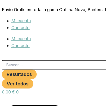
Search
DEPOSITO
Ir
...
10
Envío Gratis en toda la gama Optima Nova, Banters,
al
LTS.
GAUN
contenido
Mi cuenta
cantidad
Contacto
Mi cuenta
Contacto
Resultados
Ver todos
0,00
€
0