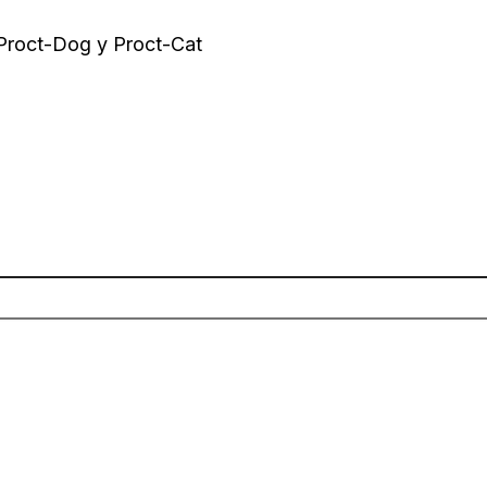
 Proct-Dog y Proct-Cat