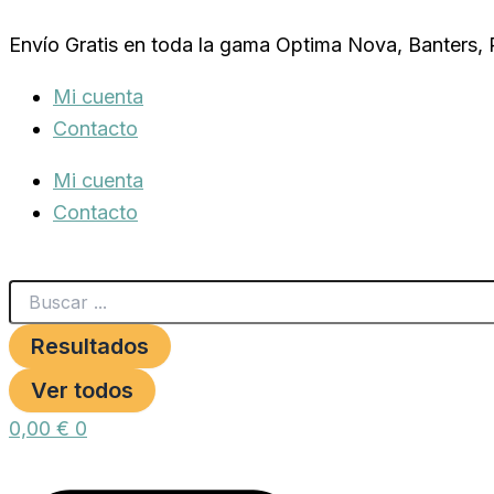
Search
ENCHUFE
Ir
...
GRIFO1
Envío Gratis en toda la gama Optima Nova, Banters,
al
BLISTER
cantidad
contenido
Mi cuenta
Contacto
Mi cuenta
Contacto
Resultados
Ver todos
0,00
€
0