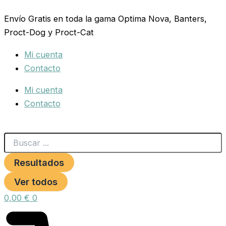
Search
FERT.ECOYERBA
Ir
...
CRECIMI.400
Envío Gratis en toda la gama Optima Nova, Banters,
al
ML.
Proct-Dog y Proct-Cat
contenido
cantidad
Mi cuenta
Contacto
Mi cuenta
Contacto
Resultados
Ver todos
0,00
€
0