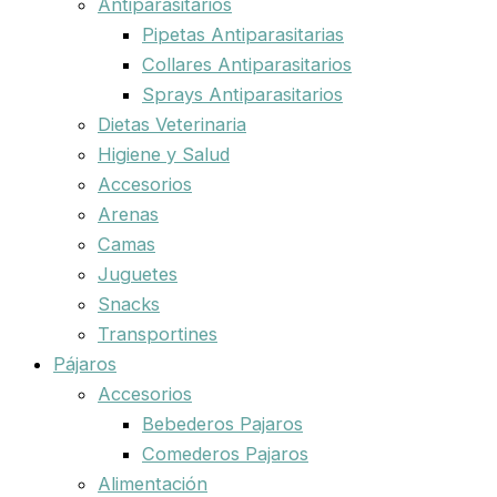
Antiparasitarios
Pipetas Antiparasitarias
Collares Antiparasitarios
Sprays Antiparasitarios
Dietas Veterinaria
Higiene y Salud
Accesorios
Arenas
Camas
Juguetes
Snacks
Transportines
Pájaros
Accesorios
Bebederos Pajaros
Comederos Pajaros
Alimentación