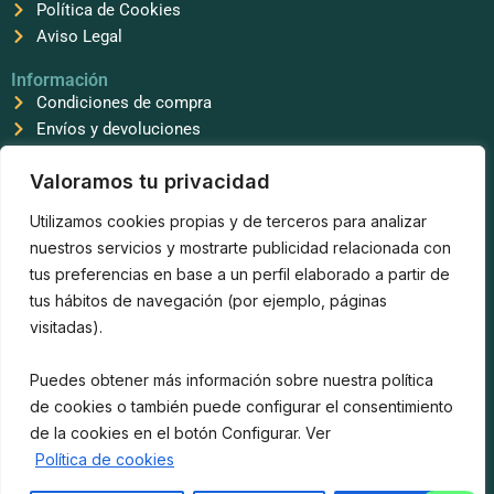
Política de Cookies
Aviso Legal
Información
Condiciones de compra
Envíos y devoluciones
Síguenos
Valoramos tu privacidad
F
T
I
a
i
n
Utilizamos cookies propias y de terceros para analizar
c
k
s
e
t
t
nuestros servicios y mostrarte publicidad relacionada con
b
o
a
tus preferencias en base a un perfil elaborado a partir de
o
k
g
o
r
tus hábitos de navegación (por ejemplo, páginas
k
a
Sierra Keox
visitadas).
m
623 97 11 31
info@sierrakeox.com
Puedes obtener más información sobre nuestra política
Horario atención al cliente
de cookies o también puede configurar el consentimiento
Lunes a Viernes
9:00 a 14:00 y 16:00 a 20:00
de la cookies en el botón Configurar. Ver
Formas de pago disponibles
Política de cookies