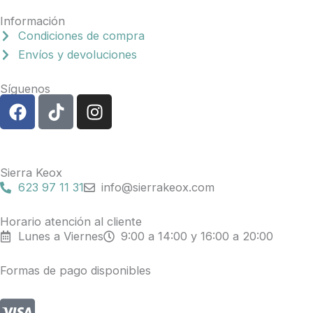
Información
Condiciones de compra
Envíos y devoluciones
Síguenos
F
T
I
a
i
n
c
k
s
e
t
t
b
o
a
Sierra Keox
o
k
g
623 97 11 31
info@sierrakeox.com
o
r
k
a
Horario atención al cliente
Lunes a Viernes
9:00 a 14:00 y 16:00 a 20:00
m
Formas de pago disponibles