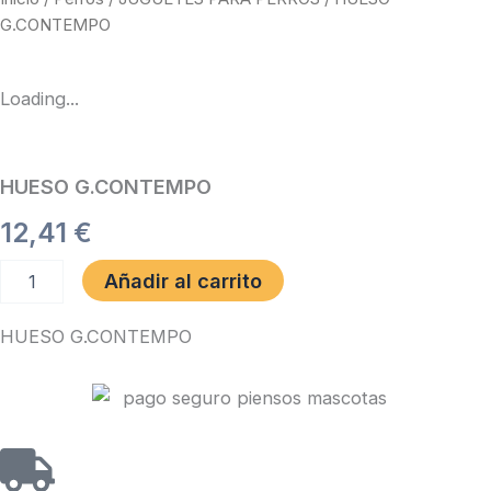
G.CONTEMPO
Loading...
HUESO G.CONTEMPO
12,41
€
HUESO
Añadir al carrito
G.CONTEMPO
cantidad
HUESO G.CONTEMPO