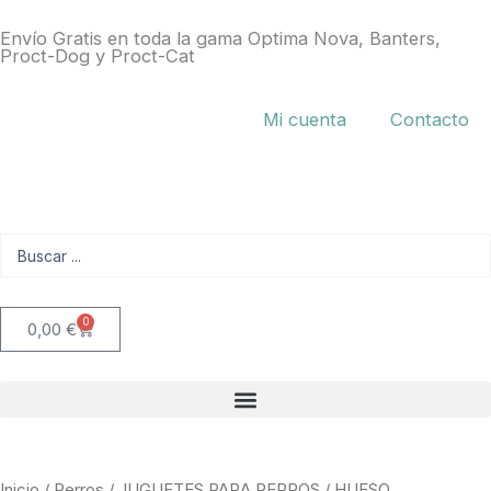
Ir
Envío Gratis en toda la gama Optima Nova, Banters,
al
Proct-Dog y Proct-Cat
contenido
Mi cuenta
Contacto
Search
...
0
Carrito
0,00
€
Inicio
/
Perros
/
JUGUETES PARA PERROS
/ HUESO