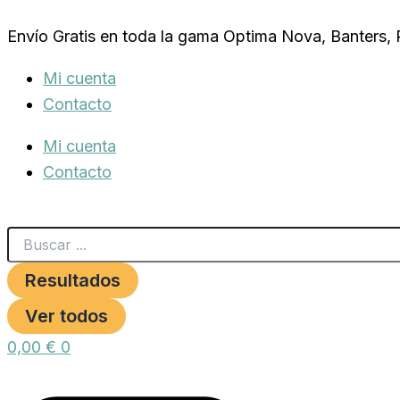
Search
LLAVE
Ir
...
DE
Envío Gratis en toda la gama Optima Nova, Banters,
al
PASO
8x14mm.tubo
contenido
Mi cuenta
grueso
cantidad
Contacto
Mi cuenta
Contacto
Resultados
Ver todos
0,00
€
0