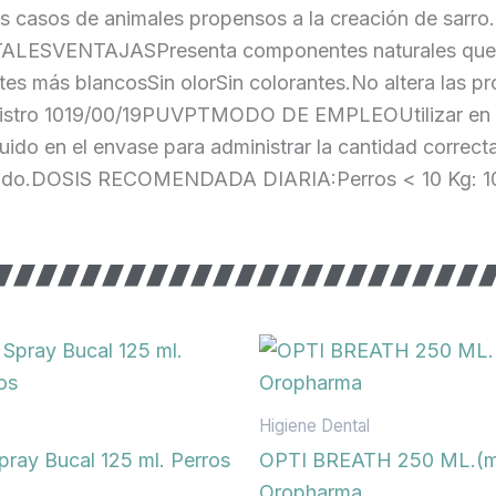
en los casos de animales propensos a la creación d
NTAJASPresenta componentes naturales que comba
es más blancosSin olorSin colorantes.No altera las p
egistro 1019/00/19PUVPTMODO DE EMPLEOUtilizar en ani
ncluido en el envase para administrar la cantidad corr
sumido.DOSIS RECOMENDADA DIARIA:Perros < 10 Kg: 10m
Higiene Dental
ray Bucal 125 ml. Perros
OPTI BREATH 250 ML.(ma
Oropharma