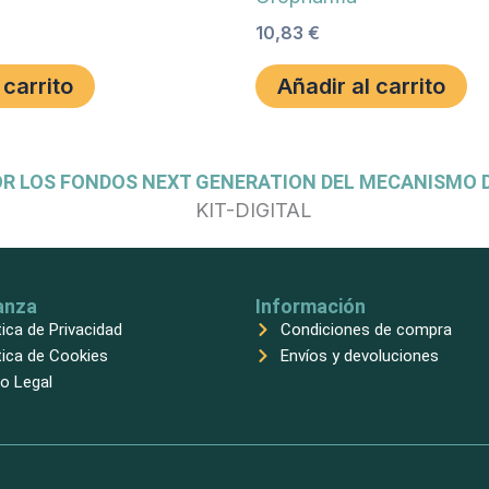
10,83
€
 carrito
Añadir al carrito
OR LOS FONDOS NEXT GENERATION DEL MECANISMO D
anza
Información
tica de Privacidad
Condiciones de compra
tica de Cookies
Envíos y devoluciones
o Legal