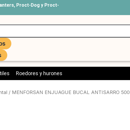
anters, Proct-Dog y Proct-
os
s
iles
Roedores y hurones
ntal
/ MENFORSAN ENJUAGUE BUCAL ANTISARRO 500ml.