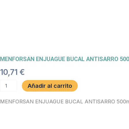
MENFORSAN ENJUAGUE BUCAL ANTISARRO 500ml
10,71
€
MENFORSAN
Añadir al carrito
ENJUAGUE
BUCAL
ANTISARRO
MENFORSAN ENJUAGUE BUCAL ANTISARRO 500m
500ml.
Perros
y
Gatos
cantidad