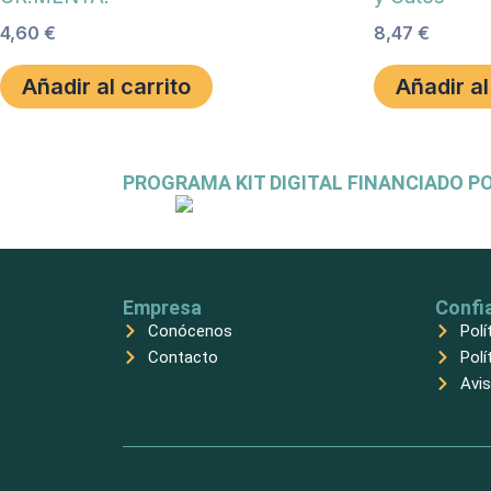
4,60
€
8,47
€
Añadir al carrito
Añadir al
PROGRAMA KIT DIGITAL FINANCIADO P
Empresa
Confi
Conócenos
Polí
Contacto
Polí
Avis