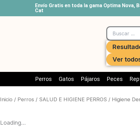
Ir
Envío Gratis en toda la gama Optima Nova, B
Cat
al
contenido
Search
...
Resultad
Ver todo
Perros
Gatos
Pájaros
Peces
Rept
Inicio
/
Perros
/
SALUD E HIGIENE PERROS
/
Higiene De
Loading...