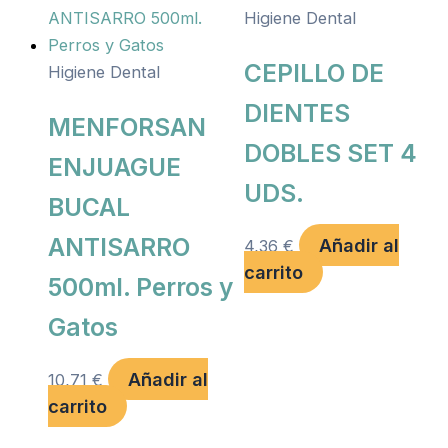
Higiene Dental
CEPILLO DE
Higiene Dental
DIENTES
MENFORSAN
DOBLES SET 4
ENJUAGUE
UDS.
BUCAL
ANTISARRO
Añadir al
4,36
€
carrito
500ml. Perros y
Gatos
Añadir al
10,71
€
carrito