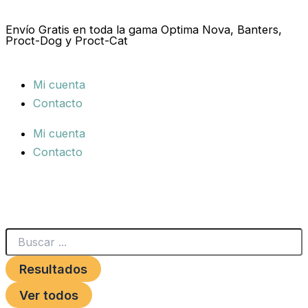
Ir
al
Envío Gratis en toda la gama Optima Nova, Banters,
Proct-Dog y Proct-Cat
contenido
Mi cuenta
Contacto
Mi cuenta
Contacto
Search
...
Resultados
Ver todos