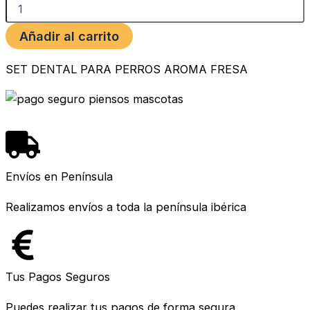
SET
DENTAL
PARA
Añadir al carrito
PERROS
AROMA
SET DENTAL PARA PERROS AROMA FRESA
FRESA
cantidad
Envíos en Península
Realizamos envíos a toda la península ibérica
Tus Pagos Seguros
Puedes realizar tus pagos de forma segura