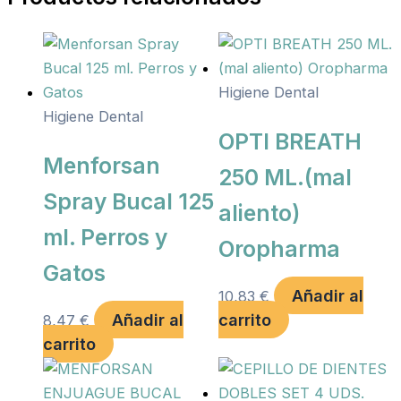
Higiene Dental
Higiene Dental
OPTI BREATH
Menforsan
250 ML.(mal
Spray Bucal 125
aliento)
ml. Perros y
Oropharma
Gatos
Añadir al
10,83
€
Añadir al
carrito
8,47
€
carrito